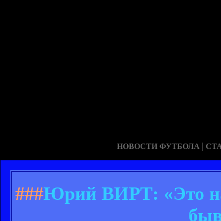
|
НОВОСТИ ФУТБОЛА
СТ
###
Юрий ВИРТ: «Это на
быв