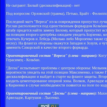
Не сыграют: Билый (дисквалификация) - нет
Под вопросом: Орловский (травма), Петько, Брайт - Филиппов
Последний матч "Вереса" из-за повреждения пропустил лучш
Руслан расположится под единственным форвардом Козьбаном
штабу придется найти замену Билому, который пропустит вст
на позиции второго центрбека ожидаем увидеть Борзенко, ко
отвечать Кучеров и Лебедь (Милько либо Морозенко также с
весну). На флангах обороны окажутся Западня и Зозуля, а ч
заменить Сикорский в качестве второго форварда.
Ориентировочный состав "Вереса" (слева - направо):
Когут
Герасимец - Козьбан.
"Десна" испытывает проблемы с центром обороны: Мельник и
вероятности увидеть на этой позиции Максименко, а также
дисквалификации и выйдет в старте на фланге защиты. Втор
входить цементирование опорной зоны. Волков, Арвеладзе 
а Кириенко в случае необходимости появится на поле по хо
Ориентировочный состав "Десны" (слева - направо):
Махно
Арвеладзе, Картушов - Лысенко.