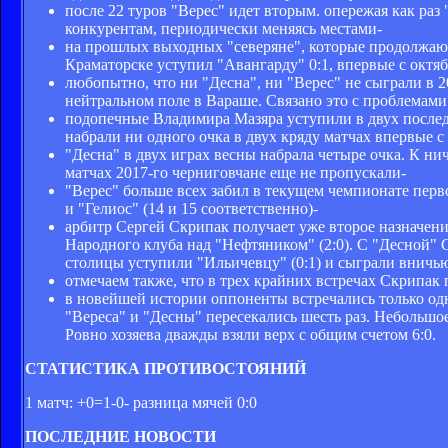
после 22 туров "Верес" идет вторым. опережая как раз
конкурентам, периодически меняясь местами-
на прошлых выходных "северяне", которые продолжают 
Краматорске уступил "Авангарду" 0:1, впервые с октяб
любопытно, что ни "Десна", ни "Верес" не сыграли в 
нейтральном поле в Вараше. Связано это с проблемами 
подопечные Владимира Мазяра уступили в двух послед
набрали ни одного очка в двух кряду матчах впервые 
"Десна" в двух играх весны набрала четыре очка. К ни
матчах 2017-го черниговчане еще не пропускали-
"Верес" больше всех забил в текущем чемпионате перв
и "Гелиос" (14 и 15 соответственно)-
арбитр Сергей Скрипак получает уже второе назначени
Народного клуба над "Нефтяником" (2:0). С "Десной" С
столицы уступили "Ильичевцу" (0:1) и сыграли вничью
отмечаем также, что в трех крайних встречах Скрипак 
в новейшей истории оппоненты встречались только од
"Вереса" и "Десны" пересекались шесть раз. Небольшо
Ровно хозяева дважды взяли верх с общим счетом 6:0.
СТАТИСТИКА ПРОТИВОСТОЯНИЙ
1 матч: +0=1-0- разница мячей 0:0
ПОСЛЕДНИЕ НОВОСТИ