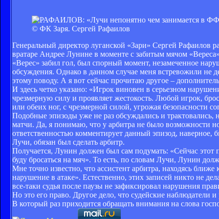
© ФК Заря. Сергей Рафаилов
Генеральный директор луганской «Зари» Сергей Рафаилов р
вратаре Андрее Лунине в моменте с забитым мячом «Вереса» 
«Верес» забил гол, был спорный момент, незамеченное нару
обсуждения. Однако в данном случае меня встревожили не д
этому поводу. А я вот сейчас прочитаю другое – дополните
И здесь четко указано: «Игрок виновен в серьезном нарушен
чрезмерную силу и проявляет жестокость. Любой игрок, брос
или обеих ног, с чрезмерной силой, угрожая безопасности с
Подобные эпизоды уже не раз обсуждались и трактовались, 
матчи. Да, я понимаю, что у арбитра не было возможности н
ответственностью комментирует данный эпизод, наверное, б
Лучи, обязан был сделать арбитр.
Получается, Лунин должен был сам подумать: «Сейчас этот п
буду бросаться на мяч». То есть, по словам Лучи, Лунин дол
Мне точно известно, что ассистент арбитра, находясь ближе
нарушение в атаке». Естественно, этих записей никто не дела
все-таки судья после паузы не зафиксировал нарушения прави
Но это его право. Другое дело, что судейские наблюдатели 
В который раз приходится обращать внимания на слова госп