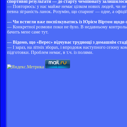
спортивні результати — до старту чемпіонату залишилося
— Повторюсь: у нас майже немає цілком нових людей, чи не в
певна зіграність ланок. Розумію, що спаринг — одне, а офіці
— Чи встигли вже поспілкуватись із Юрієм Віртом щодо с
— Конкретної розмови поки не було. В недавньому контроль
бачить мене саме тут.
— Відомо, що «Верес» відчуває труднощі з домашнім стад
— І зараз, на літніх зборах, і впродовж наступного сезону к
підготовки. Проблем немає, в т.ч. із полями.