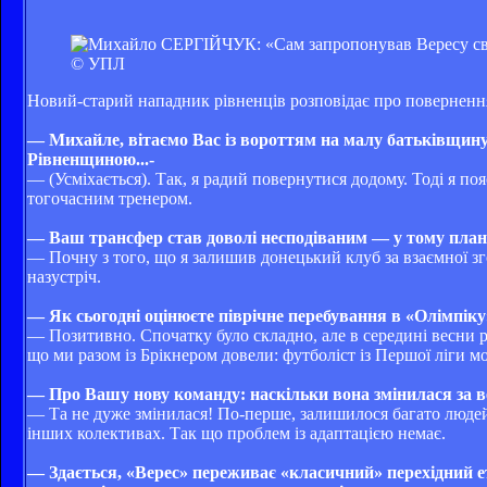
© УПЛ
Новий-старий нападник рівненців розповідає про повернення 
— Михайле, вітаємо Вас із вороттям на малу батьківщину!
Рівненщиною...-
— (Усміхається). Так, я радий повернутися додому. Тоді я 
тогочасним тренером.
— Ваш трансфер став доволі несподіваним — у тому план
— Почну з того, що я залишив донецький клуб за взаємної зг
назустріч.
— Як сьогодні оцінюєте піврічне перебування в «Олімпіку
— Позитивно. Спочатку було складно, але в середині весни ро
що ми разом із Брікнером довели: футболіст із Першої ліги 
— Про Вашу нову команду: наскільки вона змінилася за в
— Та не дуже змінилася! По-перше, залишилося багато людей,
інших колективах. Так що проблем із адаптацією немає.
— Здається, «Верес» переживає «класичний» перехідний е