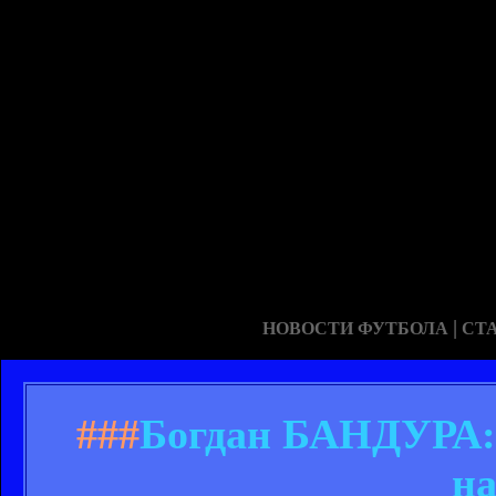
|
НОВОСТИ ФУТБОЛА
СТ
###
Богдан БАНДУРА: 
на