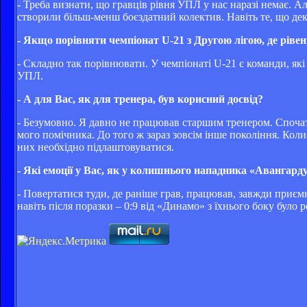
- Треба визнати, що гравців рівня УПЛ у нас наразі немає. Ал
створили більш-менш боєздатний колектив. Навіть те, що дек
- Якщо порівняти чемпіонат U-21 з Другою лігою, де ріве
- Складно так порівнювати. У чемпіонаті U-21 є команди, які
УПЛ.
- А для Вас, як для тренера, був корисний досвід?
- Безумовно. Я давно не працював старшим тренером. Спочатк
мого помічника. До того ж зараз зовсім інше покоління. Кол
них необхідно підлаштовуватися.
- Які емоції у Вас, як у колишнього нападника «Авангарду
- Повертатися туди, де раніше грав, працював, завжди приє
навіть після поразки – 0:9 від «Динамо» з їхнього боку було 