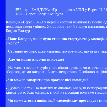
© ФК Верес. Богдан Бандура
Команда «Верес» U-21 у першій частині чемпіонату посіла од
поєдинки звели унінию. Як оцінює такий виступ наставник на
Богдан Бандура.
- Пане Богдане, чи не було страшно стартувати у молоді
з коліс?
- Страшно не було, адже керівництво розуміло, що за два ти
- Але чи могли виступити краще?
- На жаль, з перших турів у нас пішли травми, ми втрачали гра
«Зорею», де ми виграли. А десь нещастило. Особливо на фіні
- Чи можна говорити про прогрес цієї команди?
- Думаю, що так. На початку чемпіонату ми були безпорадни
кінець у нас була команда, в якій на провідні ролі вже виходи
- Чи може хтось з нинішньої «молодіжки» претендувати на